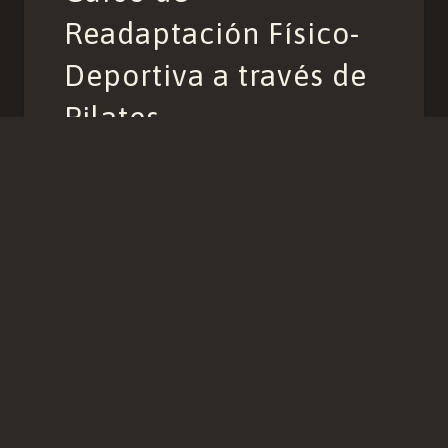
Readaptación Físico-
Deportiva a través de
Pilates.
Aprende a devolver a tus clientes a su
estado previo a la lesión. Este curso forma
parte de la formación REC®&Pilates y
puedes reservarlo individualmente o
realizar la formación completa. INFO…
VER TODO